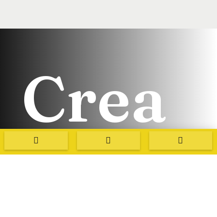
Crea
con


