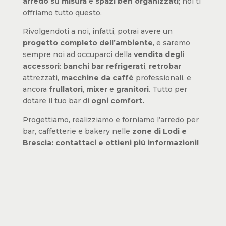
arredo su misura
e
spazi ben organizzati
; noi ti
offriamo tutto questo.
Rivolgendoti a noi, infatti, potrai avere un
progetto completo dell’ambiente
, e saremo
sempre noi ad occuparci della
vendita degli
accessori
:
banchi bar refrigerati
,
retrobar
attrezzati,
macchine da caffè
professionali, e
ancora
frullatori
,
mixer
e
granitori
. Tutto per
dotare il tuo bar di
ogni comfort.
Progettiamo, realizziamo e forniamo l’arredo per
bar, caffetterie e bakery nelle
zone di Lodi e
Brescia: contattaci e ottieni più informazioni!