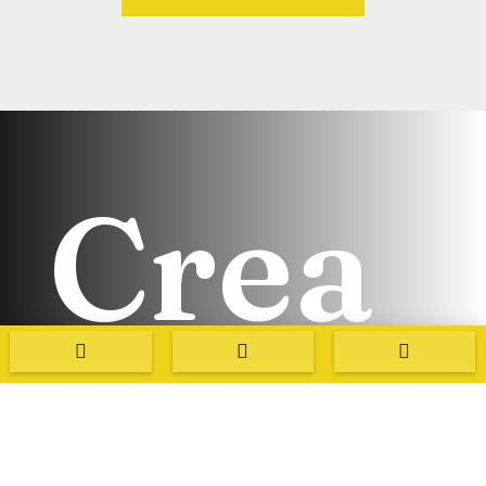
Crea
con


