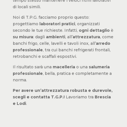
tempo stesso mantenere i veloci ritmi lavorativi
di locali simili.
Noi di T.P.G. facciamo proprio questo:
progettiamo
laboratori pratici
, organizzati
secondo le tue richieste. Infatti,
ogni dettaglio
è
su misura
: dagli
ambienti
, all’
attrezzatura
, come
banchi frigo, celle, lavelli e tavoli inox, all’
arredo
professionale
, tra cui banchi refrigerati frontali,
retrobanchi e scaffali espostivi.
Il risultato sarà una
macelleria
o una
salumeria
professionale
, bella, pratica e completamente a
norma.
Per avere un’attrezzatura robusta e durevole,
scegli e contatta T.G.P.!
Lavoriamo tra
Brescia
e Lodi
.